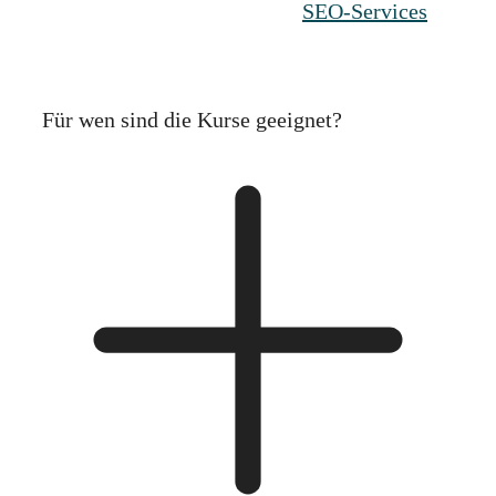
Schau dir dafür gerne meine
SEO-Services
an
– dort findest du 1:1 Mentoring-Angebote
und Dienstleistungen.
Für wen sind die Kurse geeignet?