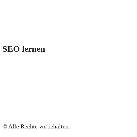
Kurse
Service
SEO München
Email
SEO lernen
Newsletter
SEO-Checkliste
NEU: Keyword-Matrix
Blog
Podcast
SEO-Webinare
© Alle Rechte vorbehalten.