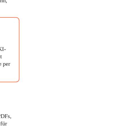
ann,
KI-
t
e per
PDFs,
 für