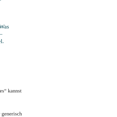
 Was
–
el.
es“ kannst
 generisch