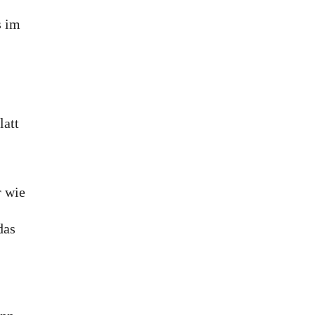
s im
latt
r wie
das