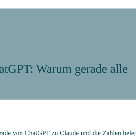
atGPT: Warum gerade alle
erade von ChatGPT zu Claude und die Zahlen bele