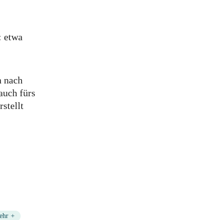
: etwa
n nach
auch fürs
stellt
+