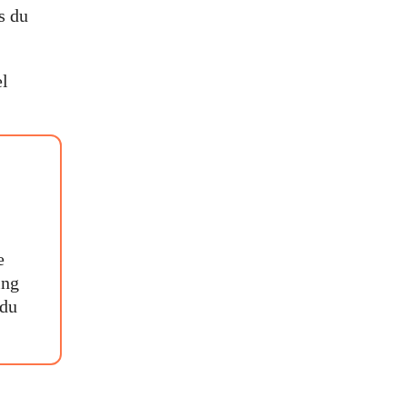
s du
el
e
ing
 du