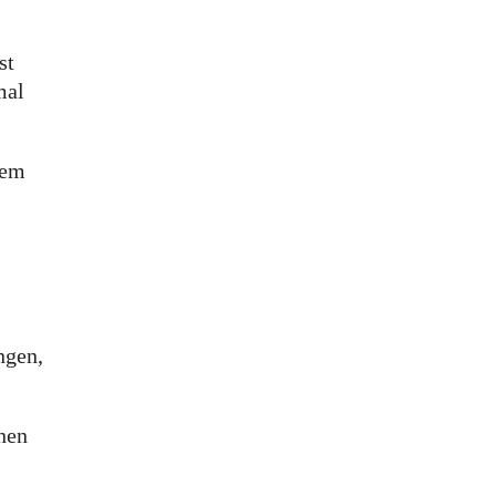
st
mal
nem
ngen,
inen