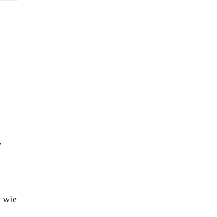
T
, wie