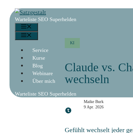
Zum
Inhalt
Warteliste SEO Superhelden
springen
Menü
Menü
KI
Service
Kurse
Claude vs. Ch
Blog
Webinare
wechseln
Über mich
Warteliste SEO Superhelden
Maike Burk
9 Apr. 2026
Gefühlt wechselt jeder g